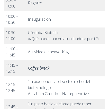
9:00 –
Registro
10:00
10:00 –
Inauguración
10:30
10:30 –
Córdoba Biotech:
11:00
«¿Qué puede hacer la incubadora por ti?»
11:00 –
Actividad de networking
11:45
11:45 –
Coffee break
12:15
‘La bioeconomía: el sector nicho del
12:15 –
biotecnólogo’
12:45
Abraham Galindo – Naturphenolive
‘Un paso hacia adelante puede tener
12:45 –