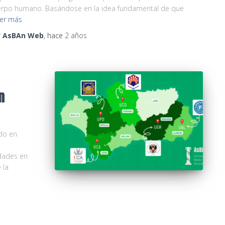
erpo humano. Basándose en la idea fundamental de que
er más
r
AsBAn Web
, hace
2 años
n
ado en
idades en
 la