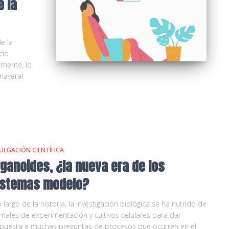
 la
e la
cio
emente, lo
maveral.
ULGACIÓN CIENTÍFICA
rganoides, ¿la nueva era de los
istemas modelo?
o largo de la historia, la investigación biológica se ha nutrido de
males de experimentación y cultivos celulares para dar
puesta a muchas preguntas de procesos que ocurren en el