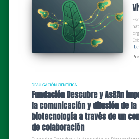
Vi
Esc
nat
org
Exi
Le
Po
DIVULGACIÓN CIENTÍFICA
Fundación Descubre y AsBAn imp
la comunicación y difusión de la
biotecnología a través de un co
de colaboración