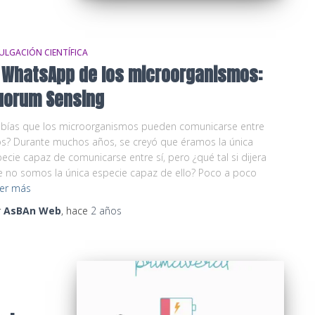
ULGACIÓN CIENTÍFICA
l WhatsApp de los microorganismos:
uorum Sensing
abías que los microorganismos pueden comunicarse entre
os? Durante muchos años, se creyó que éramos la única
ecie capaz de comunicarse entre sí, pero ¿qué tal si dijera
 no somos la única especie capaz de ello? Poco a poco
er más
r
AsBAn Web
, hace
2 años