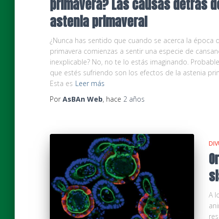
primavera? Las causas detrás de
astenia primaveral
¿Nunca has sentido que cuando se acerca la época d
primavera comienzas a sentir una especie de cansan
inexplicable? No, no te lo estás imaginando. Probabl
que estés sufriendo son los efectos de la astenia pri
Esta es
Leer más
Por
AsBAn Web
, hace
2 años
DIV
O
s
A l
ani
res