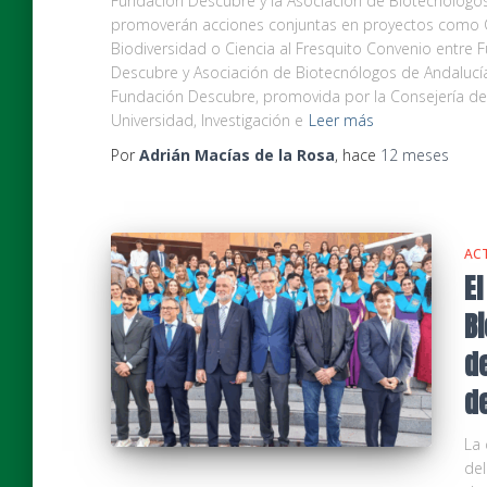
Fundación Descubre y la Asociación de Biotecnólogo
promoverán acciones conjuntas en proyectos como C
Biodiversidad o Ciencia al Fresquito Convenio entre 
Descubre y Asociación de Biotecnólogos de Andalucí
Fundación Descubre, promovida por la Consejería de
Universidad, Investigación e
Leer más
Por
Adrián Macías de la Rosa
, hace
12 meses
ACT
E
B
d
d
La
del