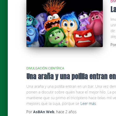
DIV
L
Ima
uni
de 
ale
Po
DIVULGACIÓN CIENTÍFICA
Una araña y una polilla entran en
Una araña y una polilla entran en un bar. Una vez den
ponen a discutir sobre quién hace el mejor hilo. La pol
mantiene que su primo el tricóptero hace telas mil v
mejores que la suya, porque se
Leer más
Por
AsBAn Web
, hace
2 años