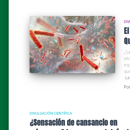
DIV
E
Q
¿S
ell
esp
que
Le
Po
DIVULGACIÓN CIENTÍFICA
¿Sensación de cansancio en