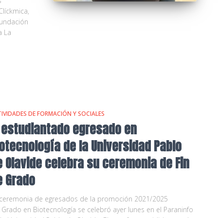
s
líckmica,
Fundación
a La
IVIDADES DE FORMACIÓN Y SOCIALES
l estudiantado egresado en
iotecnología de la Universidad Pablo
e Olavide celebra su ceremonia de Fin
e Grado
 ceremonia de egresados de la promoción 2021/2025
 Grado en Biotecnología se celebró ayer lunes en el Paraninfo