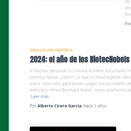
de 
dec
Rod
Po
DIVULGACIÓN CIENTÍFICA
2024: el año de los BiotecNobels
A muchas personas os sonará el haber escuchado m
premios Nobel, ¿cierto? Lo que no mucha gente sabr
estos conocidos galardones surgen tras la muerte de
millonario Alfred Bernhard Nobel, como una forma d
Leer más
Por
Alberto Cirera García
, hace
2 años