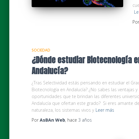
cu
Le
Po
SOCIEDAD
¿Dónde estudiar Biotecnología e
Andalucía?
¿Tras Selectividad estás pensando en estudiar el Gr
Biotecnología en Andalucía? ¿No sabes las ventajas y
oportunidades que te brindan las diferentes univers
Andalucía que ofertan este grado? Si eres amante de
naturaleza, los sistemas vivos y
Leer más
Por
AsBAn Web
, hace
3 años