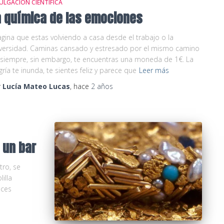
ULGACIÓN CIENTÍFICA
a química de las emociones
gina que estas volviendo a casa desde el trabajo o la
versidad. Caminas cansado y estresado por el mismo camino
siempre, sin embargo, te encuentras una moneda de 1€. La
gría te inunda, te sientes feliz y parece que
Leer más
r
Lucía Mateo Lucas
, hace
2 años
 un bar
tro, se
illa
eces