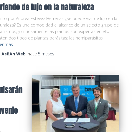
viendo de lujo en la naturaleza
rito por Andrea Estévez Herrerías ¿Se puede vivir de lujo en la
uraleza? Es una comodidad al alcance de un selecto grupo de
anismos, y curiosamente las plantas son expertas en ello.
sten dos tipos de plantas parásitas: las hemiparásitas
er más
r
AsBAn Web
, hace
5 meses
ulsarán
nvenio