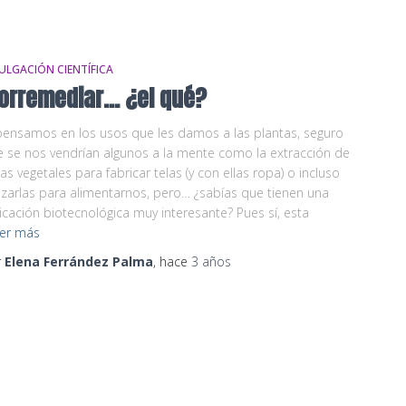
ULGACIÓN CIENTÍFICA
iorremediar… ¿el qué?
pensamos en los usos que les damos a las plantas, seguro
 se nos vendrían algunos a la mente como la extracción de
ras vegetales para fabricar telas (y con ellas ropa) o incluso
lizarlas para alimentarnos, pero… ¿sabías que tienen una
icación biotecnológica muy interesante? Pues sí, esta
er más
r
Elena Ferrández Palma
, hace
3 años