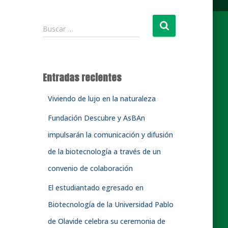
B
Buscar …
u
s
c
a
Entradas recientes
r
:
Viviendo de lujo en la naturaleza
Fundación Descubre y AsBAn
impulsarán la comunicación y difusión
de la biotecnología a través de un
convenio de colaboración
El estudiantado egresado en
Biotecnología de la Universidad Pablo
de Olavide celebra su ceremonia de