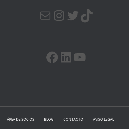
CORREO ELECTRÓNICO
INSTAGRAM
TWITTER
TIKTOK
FACEBOOK
LINKEDIN
YOUTUBE
ÁREA DE SOCIOS
BLOG
CONTACTO
AVISO LEGAL