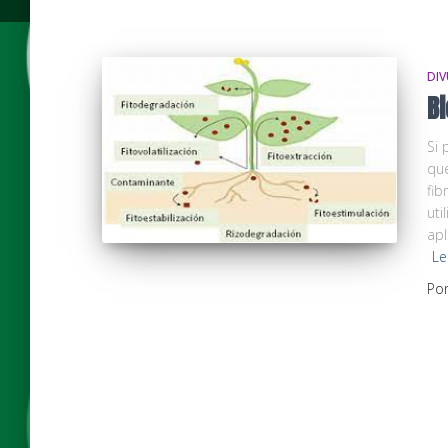
DIV
B
Si 
que
fib
uti
apl
Le
Po