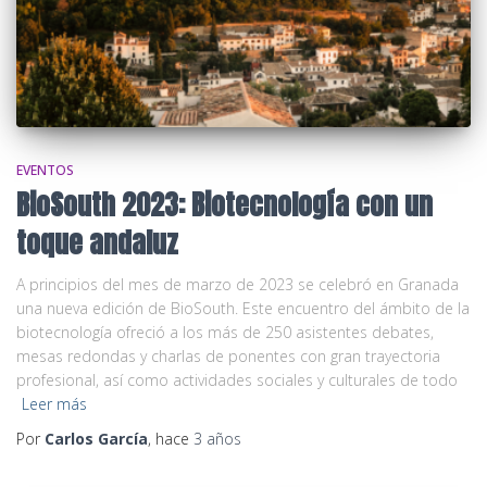
EVENTOS
BioSouth 2023: Biotecnología con un
toque andaluz
A principios del mes de marzo de 2023 se celebró en Granada
una nueva edición de BioSouth. Este encuentro del ámbito de la
biotecnología ofreció a los más de 250 asistentes debates,
mesas redondas y charlas de ponentes con gran trayectoria
profesional, así como actividades sociales y culturales de todo
Leer más
Por
Carlos García
, hace
3 años