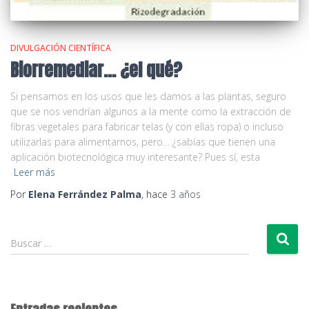
DIVULGACIÓN CIENTÍFICA
Biorremediar… ¿el qué?
Si pensamos en los usos que les damos a las plantas, seguro
que se nos vendrían algunos a la mente como la extracción de
fibras vegetales para fabricar telas (y con ellas ropa) o incluso
utilizarlas para alimentarnos, pero… ¿sabías que tienen una
aplicación biotecnológica muy interesante? Pues sí, esta
Leer más
Por
Elena Ferrández Palma
, hace
3 años
B
Buscar …
u
s
c
a