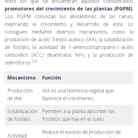
entre los que se encuentran aquellos considerados
promotores del crecimiento de las plantas (PGPM)
.
Los PGPM colonizan los alrededores de las raíces,
mejorando el crecimiento y desarrollo de ésta. Lo
consiguen mediante diversos mecanismos, como la
producción de ácido 3-indol acético (IAA), la solubilización
de fosfato, la actividad de 1-aminociclopropano-1-ácido
carboxílico (ACC) deaminasa, NH
y la producción de
3
2,4
sideróforos.
Mecanismo
Función
Producción
IAA es una hormona vegetal que
de IAA
favorece el crecimiento.
Solubilización
Permiten a la planta absorber los
de fosfato
fosfatos que hay en el suelo.
Reduce el exceso de producción de
Actividad