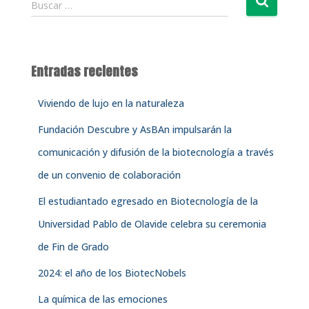
Buscar …
u
s
c
a
Entradas recientes
r
:
Viviendo de lujo en la naturaleza
Fundación Descubre y AsBAn impulsarán la
comunicación y difusión de la biotecnología a través
de un convenio de colaboración
El estudiantado egresado en Biotecnología de la
Universidad Pablo de Olavide celebra su ceremonia
de Fin de Grado
2024: el año de los BiotecNobels
La química de las emociones