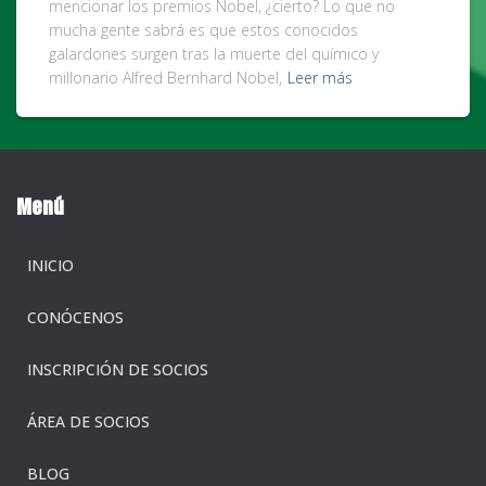
mencionar los premios Nobel, ¿cierto? Lo que no
mucha gente sabrá es que estos conocidos
galardones surgen tras la muerte del químico y
millonario Alfred Bernhard Nobel,
Leer más
Menú
INICIO
CONÓCENOS
INSCRIPCIÓN DE SOCIOS
ÁREA DE SOCIOS
BLOG