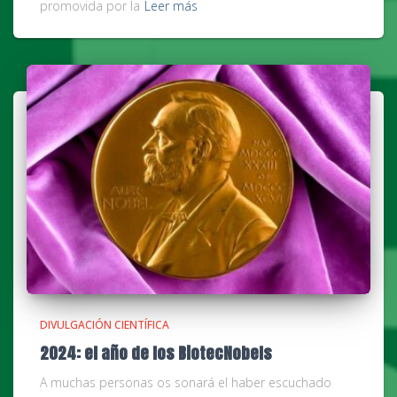
promovida por la
Leer más
DIVULGACIÓN CIENTÍFICA
2024: el año de los BiotecNobels
A muchas personas os sonará el haber escuchado