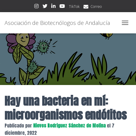
TikTok
Correo
Asociación de Biotecnólogos de Andalucía
CAMBI
Hay una bacteria en mí:
microorganismos endófitos
Publicado por
Nieves Rodriguez Sánchez de Molina
el
7
diciembre, 2022