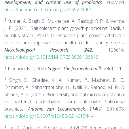
development, and current use of probiotics
. PubMed.
https://pubmed.ncbi.nlm.nih.gov/25922406/
2
Kumar, A., Singh, S., Mukherjee, A., Rastogi, R. P., & Verma,
J. P. (2021). Salt-tolerant plant growth-promoting Bacillus
pumilus strain JPVS11 to enhance plant growth attributes
of rice and improve soil health under salinity stress.
Microbiological Research
,
242
, 126616.
https://doi.org/10.1016/J.MICRES.2020.126616
3
Trachoo, N. (2002).
Yogurt: The fermented milk
.
24
(4), 11.
4
Singh, S., Ghadge, V. A., Kumar, P., Mathew, D. E.,
Dhimmar, A., Sahastrabudhe, H., Nalli, Y., Rathod, M. R., &
Shinde, P. B. (2021). Biodiversity and antimicrobial potential
of bacterial endophytes from halophyte Salicornia
brachiata.
Antonie van Leeuwenhoek
,
114
(5), 591-608.
https://doi.org/10.1007/s10482-021-01544-4
5
Lin, Z., Zhong, S., & Grierson, D. (2009). Recent advances