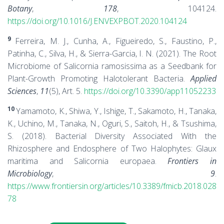
Botany
,
178
, 104124.
https://doi.org/10.1016/J.ENVEXPBOT.2020.104124
9
Ferreira, M. J., Cunha, A., Figueiredo, S., Faustino, P.,
Patinha, C., Silva, H., & Sierra-Garcia, I. N. (2021). The Root
Microbiome of Salicornia ramosissima as a Seedbank for
Plant-Growth Promoting Halotolerant Bacteria.
Applied
Sciences
,
11
(5), Art. 5.
https://doi.org/10.3390/app11052233
10
Yamamoto, K., Shiwa, Y., Ishige, T., Sakamoto, H., Tanaka,
K., Uchino, M., Tanaka, N., Oguri, S., Saitoh, H., & Tsushima,
S. (2018). Bacterial Diversity Associated With the
Rhizosphere and Endosphere of Two Halophytes: Glaux
maritima and Salicornia europaea.
Frontiers in
Microbiology
,
9
.
https://www.frontiersin.org/articles/10.3389/fmicb.2018.028
78