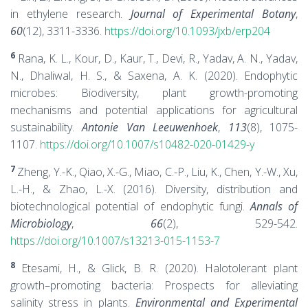
in ethylene research.
Journal of Experimental Botany
,
60
(12), 3311-3336.
https://doi.org/10.1093/jxb/erp204
6
Rana, K. L., Kour, D., Kaur, T., Devi, R., Yadav, A. N., Yadav,
N., Dhaliwal, H. S., & Saxena, A. K. (2020). Endophytic
microbes: Biodiversity, plant growth-promoting
mechanisms and potential applications for agricultural
sustainability.
Antonie Van Leeuwenhoek
,
113
(8), 1075-
1107.
https://doi.org/10.1007/s10482-020-01429-y
7
Zheng, Y.-K., Qiao, X.-G., Miao, C.-P., Liu, K., Chen, Y.-W., Xu,
L.-H., & Zhao, L.-X. (2016). Diversity, distribution and
biotechnological potential of endophytic fungi.
Annals of
Microbiology
,
66
(2), 529-542.
https://doi.org/10.1007/s13213-015-1153-7
8
Etesami, H., & Glick, B. R. (2020). Halotolerant plant
growth–promoting bacteria: Prospects for alleviating
salinity stress in plants.
Environmental and Experimental