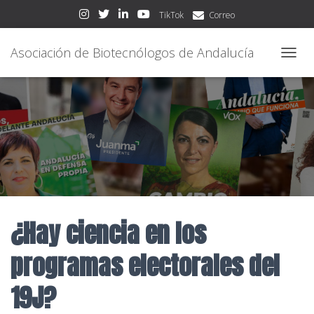
TikTok
Correo
Asociación de Biotecnólogos de Andalucía
CAMBI
¿Hay ciencia en los
programas electorales del
19J?