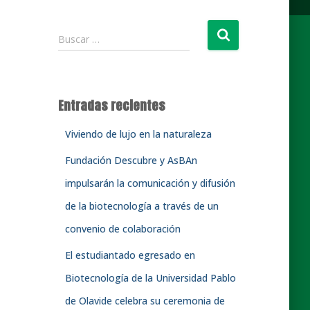
B
Buscar …
u
s
c
a
Entradas recientes
r
:
Viviendo de lujo en la naturaleza
Fundación Descubre y AsBAn
impulsarán la comunicación y difusión
de la biotecnología a través de un
convenio de colaboración
El estudiantado egresado en
Biotecnología de la Universidad Pablo
de Olavide celebra su ceremonia de