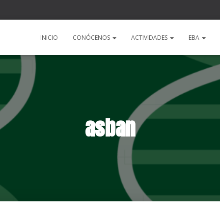
a
INICIO
CONÓCENOS
ACTIVIDADES
EBA
asban