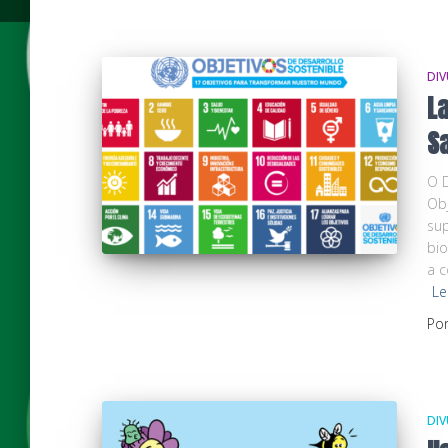
DIV
La
Sa
O D
Obj
sup
bio
a c
Le
Po
DIV