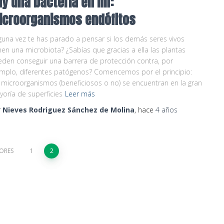
ay una bacteria en mí:
icroorganismos endófitos
guna vez te has parado a pensar si los demás seres vivos
nen una microbiota? ¿Sabías que gracias a ella las plantas
den conseguir una barrera de protección contra, por
mplo, diferentes patógenos? Comencemos por el principio:
 microorganismos (beneficiosos o no) se encuentran en la gran
oría de superficies
Leer más
r
Nieves Rodriguez Sánchez de Molina
, hace
4 años
ORES
1
2