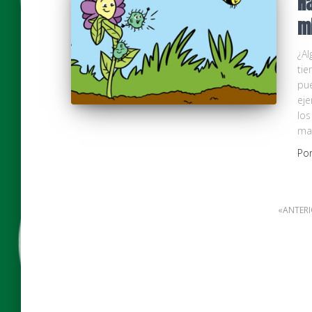
H
m
¿Al
tie
pue
eje
los
may
Po
Paginación
ANTERI
de
entradas