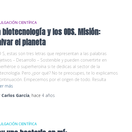
ULGACIÓN CIENTÍFICA
 biotecnología y los ODS. Misión:
lvar el planeta
 S, estas son tres letras que representan a las palabras
etivos – Desarrollo – Sostenible y pueden convertirte en
erhéroe o superheroína si te dedicas al sector de la
tecnología. Pero ¿por qué? No te preocupes, te lo explicamos
ontinuación. Empecemos por el origen de todo. Resulta
er más
r
Carlos García
, hace
4 años
ULGACIÓN CIENTÍFICA