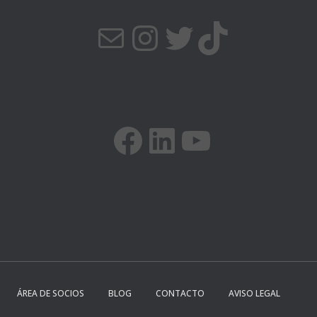
CORREO ELECTRÓNICO
INSTAGRAM
TWITTER
TIKTOK
FACEBOOK
LINKEDIN
YOUTUBE
ÁREA DE SOCIOS
BLOG
CONTACTO
AVISO LEGAL