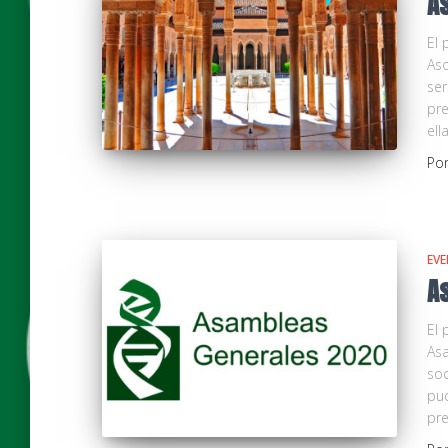
A
El 
Aso
ser
pre
ell
Po
EV
A
El
Asa
soc
pu
pr