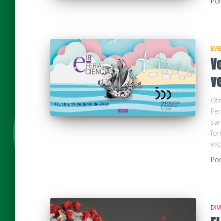
Po
EV
Vo
ve
Ot
Fer
san
for
exp
Po
DIV