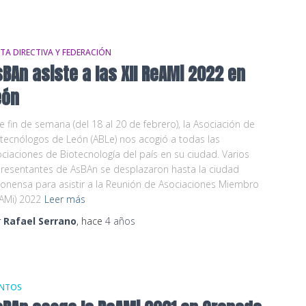
TA DIRECTIVA Y FEDERACIÓN
sBAn asiste a las XII ReAMi 2022 en
eón
e fin de semana (del 18 al 20 de febrero), la Asociación de
tecnólogos de León (ABLe) nos acogió a todas las
ciaciones de Biotecnología del país en su ciudad. Varios
resentantes de AsBAn se desplazaron hasta la ciudad
ionensa para asistir a la Reunión de Asociaciones Miembro
AMi) 2022
Leer más
r
Rafael Serrano
, hace
4 años
ENTOS