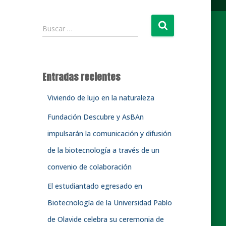
B
Buscar …
u
s
c
a
Entradas recientes
r
:
Viviendo de lujo en la naturaleza
Fundación Descubre y AsBAn
impulsarán la comunicación y difusión
de la biotecnología a través de un
convenio de colaboración
El estudiantado egresado en
Biotecnología de la Universidad Pablo
de Olavide celebra su ceremonia de