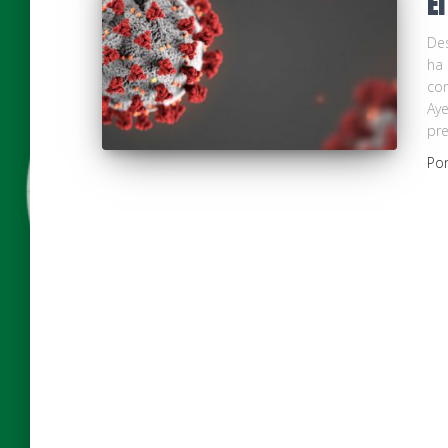
El
Des
ha 
con
Aye
pre
Po