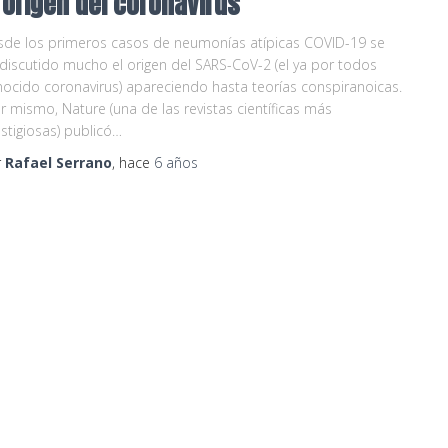
 origen del coronavirus
de los primeros casos de neumonías atípicas COVID-19 se
discutido mucho el origen del SARS-CoV-2 (el ya por todos
ocido coronavirus) apareciendo hasta teorías conspiranoicas.
r mismo, Nature (una de las revistas científicas más
stigiosas) publicó…
r
Rafael Serrano
, hace
6 años