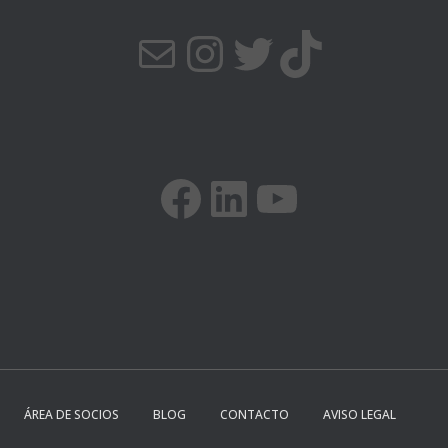
CORREO ELECTRÓNICO
INSTAGRAM
TWITTER
TIKTOK
FACEBOOK
LINKEDIN
YOUTUBE
ÁREA DE SOCIOS
BLOG
CONTACTO
AVISO LEGAL