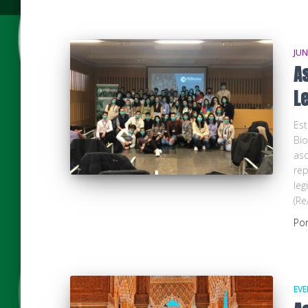
JUN
A
L
Est
Bio
aso
rep
leg
(Re
Po
EV