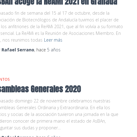
sBAn acoge la ReAMi 2021 en Granada
pasado fin de semana del 15 al 17 de octubre, desde la
ciación de Biotecnólogos de Andalucía tuvimos el placer de
 los anfitriones de la ReAMi 2021, que al fin volvía a su formato
sencial. La ReAMi es la Reunión de Asociaciones Miembro. En
a, nos reunimos todas
Leer más
r
Rafael Serrano
, hace
5 años
ENTOS
sambleas Generales 2020
 pasado domingo 22 de noviembre celebramos nuestras
mbleas Generales Ordinaria y Extraordinaria. En ella los
ios y socias de la asociación tuvieron una jornada en la que
dieron conocer de primera mano el estado de AsBAn,
eguntar sus dudas y proponer…