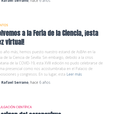
r
Rafael Serrano
, hace
6 años
ENTOS
lvemos a la Feria de la Ciencia, ¡esta
z virtual!
ro año más, hemos puesto nuestro estand de AsBAn en la
ia de la Ciencia de Sevilla. Sin embargo, debido a la crisis
itaria de la COVID-19, esta XVIII edición no pudo celebrarse de
ma presencial como nos acostumbraba en el Palacio de
osiciones y congresos. En su lugar, esta
Leer más
r
Rafael Serrano
, hace
6 años
ULGACIÓN CIENTÍFICA