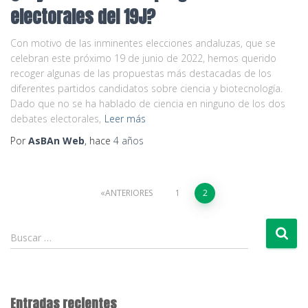
electorales del 19J?
Con motivo de las inminentes elecciones andaluzas, que se
celebran este próximo 19 de junio de 2022, hemos querido
recoger algunas de las propuestas más destacadas de los
diferentes partidos candidatos sobre ciencia y biotecnología.
Dado que no se ha hablado de ciencia en ninguno de los dos
debates electorales,
Leer más
Por
AsBAn Web
, hace
4 años
Paginación
ANTERIORES
1
2
de
B
Buscar …
u
entradas
s
c
a
Entradas recientes
r