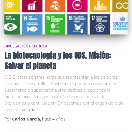
DIVULGACIÓN CIENTÍFICA
La biotecnología y los ODS. Misión:
Salvar el planeta
O D S, estas son tres letras que representan a las palabras
Objetivos – Desarrollo – Sostenible y pueden convertirte en
superhéroe o superheroína si te dedicas al sector de la
biotecnología. Pero ¿por qué? No te preocupes, te lo
explicamos a continuación. Empecemos por el origen de todo.
Resulta
Leer más
Por
Carlos García
, hace
4 años