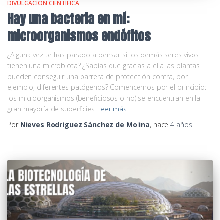
DIVULGACIÓN CIENTÍFICA
Hay una bacteria en mí:
microorganismos endófitos
¿Alguna vez te has parado a pensar si los demás seres vivos
tienen una microbiota? ¿Sabías que gracias a ella las plantas
pueden conseguir una barrera de protección contra, por
ejemplo, diferentes patógenos? Comencemos por el principio:
los microorganismos (beneficiosos o no) se encuentran en la
gran mayoría de superficies
Leer más
Por
Nieves Rodriguez Sánchez de Molina
, hace
4 años