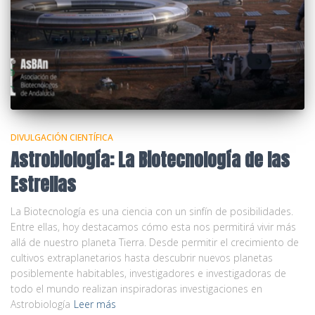
DIVULGACIÓN CIENTÍFICA
Astrobiología: La Biotecnología de las
Estrellas
La Biotecnología es una ciencia con un sinfín de posibilidades.
Entre ellas, hoy destacamos cómo esta nos permitirá vivir más
allá de nuestro planeta Tierra. Desde permitir el crecimiento de
cultivos extraplanetarios hasta descubrir nuevos planetas
posiblemente habitables, investigadores e investigadoras de
todo el mundo realizan inspiradoras investigaciones en
Astrobiología
Leer más