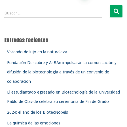
de
B
Buscar …
u
entradas
s
c
a
Entradas recientes
r
:
Viviendo de lujo en la naturaleza
Fundación Descubre y AsBAn impulsarán la comunicación y
difusión de la biotecnología a través de un convenio de
colaboración
El estudiantado egresado en Biotecnología de la Universidad
Pablo de Olavide celebra su ceremonia de Fin de Grado
2024: el año de los BiotecNobels
La química de las emociones