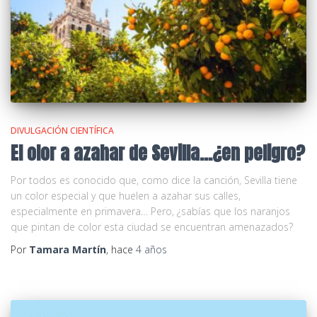
DIVULGACIÓN CIENTÍFICA
El olor a azahar de Sevilla…¿en peligro?
Por todos es conocido que, como dice la canción, Sevilla tiene
un color especial y que huelen a azahar sus calles,
especialmente en primavera… Pero, ¿sabías que los naranjos
que pintan de color esta ciudad se encuentran amenazados?
Por
Tamara Martín
, hace
4 años