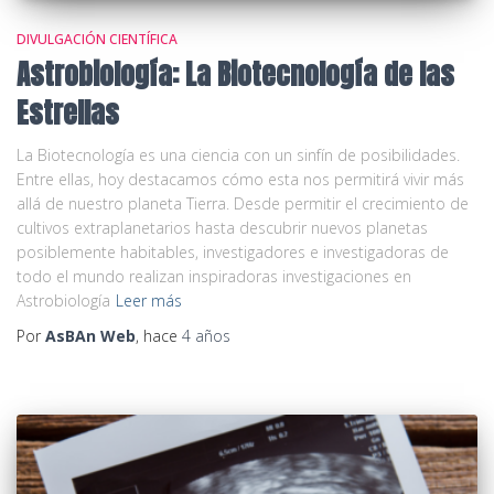
DIVULGACIÓN CIENTÍFICA
Astrobiología: La Biotecnología de las
Estrellas
La Biotecnología es una ciencia con un sinfín de posibilidades.
Entre ellas, hoy destacamos cómo esta nos permitirá vivir más
allá de nuestro planeta Tierra. Desde permitir el crecimiento de
cultivos extraplanetarios hasta descubrir nuevos planetas
posiblemente habitables, investigadores e investigadoras de
todo el mundo realizan inspiradoras investigaciones en
Astrobiología
Leer más
Por
AsBAn Web
, hace
4 años