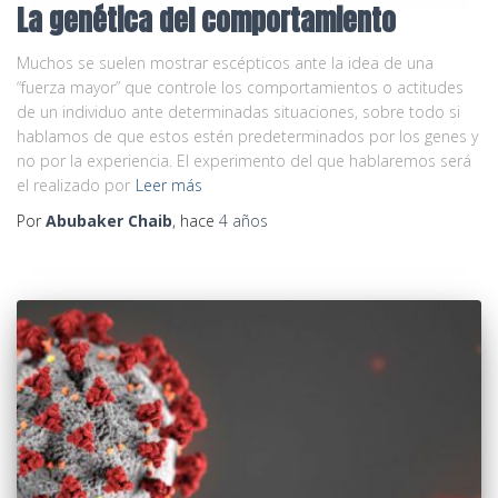
La genética del comportamiento
Muchos se suelen mostrar escépticos ante la idea de una
“fuerza mayor” que controle los comportamientos o actitudes
de un individuo ante determinadas situaciones, sobre todo si
hablamos de que estos estén predeterminados por los genes y
no por la experiencia. El experimento del que hablaremos será
el realizado por
Leer más
Por
Abubaker Chaib
, hace
4 años