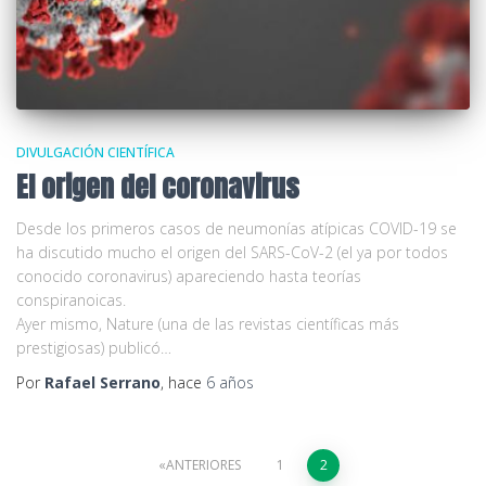
DIVULGACIÓN CIENTÍFICA
El origen del coronavirus
Desde los primeros casos de neumonías atípicas COVID-19 se
ha discutido mucho el origen del SARS-CoV-2 (el ya por todos
conocido coronavirus) apareciendo hasta teorías
conspiranoicas.
Ayer mismo, Nature (una de las revistas científicas más
prestigiosas) publicó…
Por
Rafael Serrano
, hace
6 años
Paginación
ANTERIORES
1
2