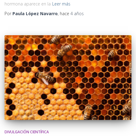
hormona aparece en la
Leer más
Por
Paula López Navarro
, hace
4 años
DIVULGACIÓN CIENTÍFICA